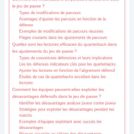
le jeu de passe ?
Types de modifications de parcours
Avantages d’ajuster les parcours en fonction de la
défense
Exemples de modifications de parcours réussies
Pièges courants dans les ajustements de parcours
Quelles sont les lectures efficaces du quarterback dans
les ajustements du jeu de passe ?
Types de couvertures défensives et leurs implications
Lire les défenses indicateurs clés pour les quarterbacks
Ajuster les lectures en fonction de l’alignement défensif
Études de cas de quarterbacks excellant dans les
lectures
Comment les équipes peuvent-elles exploiter les
désavantages défensifs dans le jeu de passe ?
Identifier les désavantages analyse joueur contre joueur
Stratégies pour exploiter les désavantages pendant les
matchs
Exemples d’équipes exploitant avec succès les
désavantages
Risques associés au ciblage des désavantages