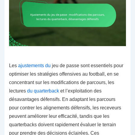
Les
ajustements du
jeu de passe sont essentiels pour
optimiser les stratégies offensives au football, en se
concentrant sur les modifications de parcours, les
lectures
du quarterback
et l’exploitation des
désavantages défensifs. En adaptant les parcours
pour contrer les alignements défensifs, les receveurs
peuvent améliorer leur efficacité, tandis que les
quarterbacks doivent rapidement évaluer le terrain
pour prendre des décisions éclairées. Ces