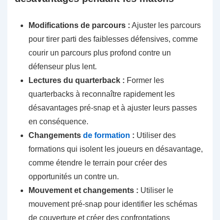
Modifications de parcours :
Ajuster les parcours
pour tirer parti des faiblesses défensives, comme
courir un parcours plus profond contre un
défenseur plus lent.
Lectures du quarterback :
Former les
quarterbacks à reconnaître rapidement les
désavantages pré-snap et à ajuster leurs passes
en conséquence.
Changements
de formation
:
Utiliser des
formations qui isolent les joueurs en désavantage,
comme étendre le terrain pour créer des
opportunités un contre un.
Mouvement et changements :
Utiliser le
mouvement pré-snap pour identifier les schémas
de couverture et créer des confrontations