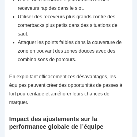
receveurs rapides dans le slot.
Utiliser des receveurs plus grands contre des
cornerbacks plus petits dans des situations de
saut.
Attaquer les points faibles dans la couverture de
zone en trouvant des zones douces avec des
combinaisons de parcours.
En exploitant efficacement ces désavantages, les
équipes peuvent créer des opportunités de passes à
fort pourcentage et améliorer leurs chances de
marquer.
Impact des ajustements sur la
performance globale de l’équipe