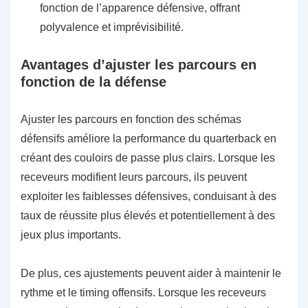
fonction de l’apparence défensive, offrant
polyvalence et imprévisibilité.
Avantages d’ajuster les parcours en
fonction de la défense
Ajuster les parcours en fonction des schémas
défensifs améliore la performance du quarterback en
créant des couloirs de passe plus clairs. Lorsque les
receveurs modifient leurs parcours, ils peuvent
exploiter les faiblesses défensives, conduisant à des
taux de réussite plus élevés et potentiellement à des
jeux plus importants.
De plus, ces ajustements peuvent aider à maintenir le
rythme et le timing offensifs. Lorsque les receveurs