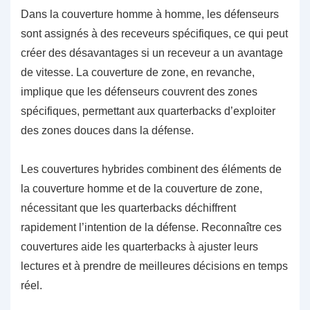
Dans la couverture homme à homme, les défenseurs
sont assignés à des receveurs spécifiques, ce qui peut
créer des désavantages si un receveur a un avantage
de vitesse. La couverture de zone, en revanche,
implique que les défenseurs couvrent des zones
spécifiques, permettant aux quarterbacks d’exploiter
des zones douces dans la défense.
Les couvertures hybrides combinent des éléments de
la couverture homme et de la couverture de zone,
nécessitant que les quarterbacks déchiffrent
rapidement l’intention de la défense. Reconnaître ces
couvertures aide les quarterbacks à ajuster leurs
lectures et à prendre de meilleures décisions en temps
réel.