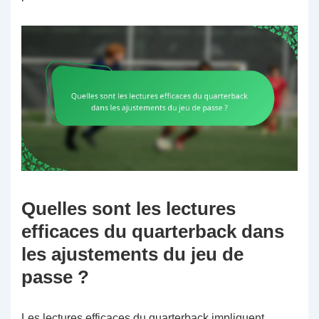
Quelles sont les lectures
efficaces du quarterback dans
les ajustements du jeu de
passe ?
Les lectures efficaces du quarterback impliquent