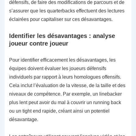
défensifs, de faire des modifications de parcours et de
s’assurer que les quarterbacks effectuent des lectures
éclairées pour capitaliser sur ces désavantages.
Identifier les désavantages : analyse
joueur contre joueur
Pour identifier efficacement les désavantages, les
équipes doivent évaluer les joueurs défensifs
individuels par rapport à leurs homologues offensifs.
Cela inclut l’évaluation de la vitesse, de la taille et des
niveaux de compétence. Par exemple, un linebacker
plus lent peut avoir du mal à couvrir un running back
ou un tight end rapide, créant ainsi un potentiel
désavantage.