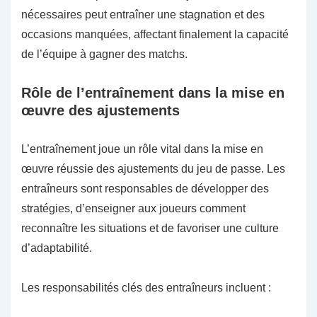
nécessaires peut entraîner une stagnation et des
occasions manquées, affectant finalement la capacité
de l’équipe à gagner des matchs.
Rôle de l’entraînement dans la mise en
œuvre des ajustements
L’entraînement joue un rôle vital dans la mise en
œuvre réussie des ajustements du jeu de passe. Les
entraîneurs sont responsables de développer des
stratégies, d’enseigner aux joueurs comment
reconnaître les situations et de favoriser une culture
d’adaptabilité.
Les responsabilités clés des entraîneurs incluent :