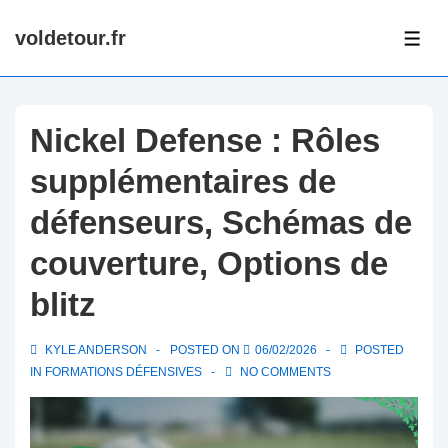
↓
voldetour.fr
Skip
ME
to
Main
Content
Nickel Defense : Rôles
supplémentaires de
défenseurs, Schémas de
couverture, Options de
blitz
KYLE ANDERSON
POSTED ON
06/02/2026
POSTED
IN
FORMATIONS DÉFENSIVES
NO COMMENTS