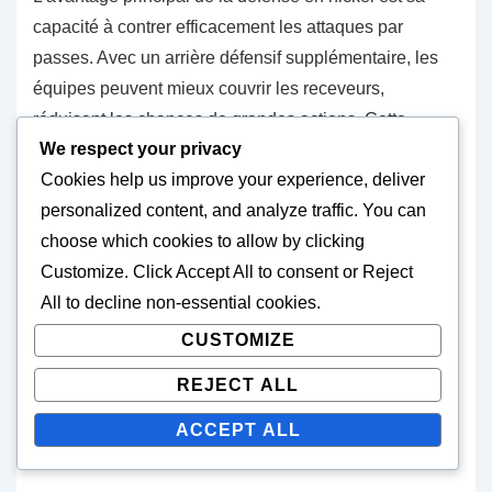
capacité à contrer efficacement les attaques par
passes. Avec un arrière défensif supplémentaire, les
équipes peuvent mieux couvrir les receveurs,
réduisant les chances de grandes actions. Cette
We respect your privacy
formation est particulièrement utile dans des situations
Cookies help us improve your experience, deliver
de passes évidentes, telles que les troisièmes
personalized content, and analyze traffic. You can
tentatives, où les offenses étalent souvent le terrain.
choose which cookies to allow by clicking
Customize
. Click
Accept All
to consent or
Reject
Un autre avantage est la polyvalence accrue qu’elle
All
to decline non-essential cookies.
offre. Le nickel back peut jouer divers rôles, y compris
couvrir un receveur de slot ou fournir un soutien contre
CUSTOMIZE
la course. Cette flexibilité permet aux coordinateurs
REJECT ALL
défensifs d’ajuster leurs stratégies en fonction de la
formation offensive, rendant plus difficile pour
ACCEPT ALL
l’offensive de prédire les alignements défensifs.