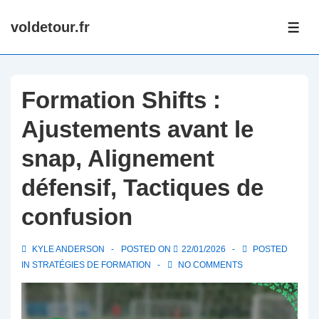
↓
voldetour.fr
Skip
ME
to
Main
Content
Formation Shifts :
Ajustements avant le
snap, Alignement
défensif, Tactiques de
confusion
KYLE ANDERSON
POSTED ON
22/01/2026
POSTED
IN
STRATÉGIES DE FORMATION
NO COMMENTS