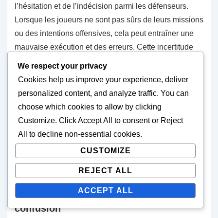
l’hésitation et de l’indécision parmi les défenseurs.
Lorsque les joueurs ne sont pas sûrs de leurs missions
ou des intentions offensives, cela peut entraîner une
mauvaise exécution et des erreurs. Cette incertitude
peut créer un sentiment d’urgence qui peut conduire à
We respect your privacy
des pénalités ou des plaquages manqués.
Cookies help us improve your experience, deliver
personalized content, and analyze traffic. You can
De plus, des tactiques de confusion réussies peuvent
choose which cookies to allow by clicking
démoraliser les adversaires, car des échecs répétés à
Customize
. Click
Accept All
to consent or
Reject
répondre efficacement peuvent diminuer leur
All
to decline non-essential cookies.
confiance. Cet avantage psychologique peut être
CUSTOMIZE
crucial dans des situations à enjeux élevés, où la force
mentale détermine souvent l’issue du match.
REJECT ALL
ACCEPT ALL
Risques associés aux tactiques de
confusion